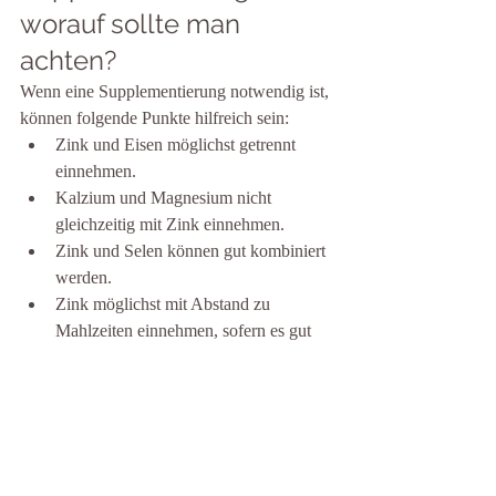
worauf sollte man 
achten?
Wenn eine Supplementierung notwendig ist, 
können folgende Punkte hilfreich sein:
Zink und Eisen möglichst getrennt 
einnehmen.
Kalzium und Magnesium nicht 
gleichzeitig mit Zink einnehmen.
Zink und Selen können gut kombiniert 
werden.
Zink möglichst mit Abstand zu 
Mahlzeiten einnehmen, sofern es gut 
vertragen wird.
Wichtig: Nahrungsergänzungsmittel sollten 
während der Schwangerschaft immer 
individuell abgestimmt und idealerweise 
anhand von Laborwerten beurteilt werden.
Fazit