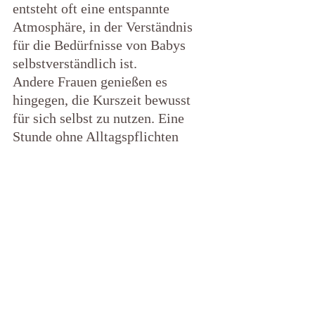
entsteht oft eine entspannte 
Atmosphäre, in der Verständnis 
für die Bedürfnisse von Babys 
selbstverständlich ist.
Andere Frauen genießen es 
hingegen, die Kurszeit bewusst 
für sich selbst zu nutzen. Eine 
Stunde ohne Alltagspflichten 
kann eine wertvolle Gelegenheit 
sein, sich ganz auf den eigenen 
Körper zu konzentrieren.
Beide Varianten haben ihre 
Vorteile – entscheidend ist, was 
für die jeweilige Familie am 
besten passt.
Wann ist der richtige Zeitpunkt 